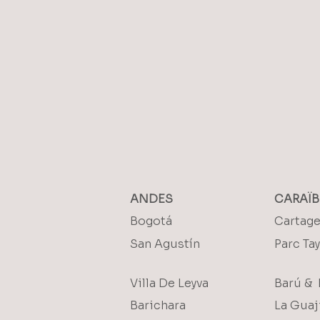
ANDES
CARAÏB
Bogotá
Cartag
San Agustín
Parc Ta
Villa De Leyva
Barú & 
Barichara
La Guaj