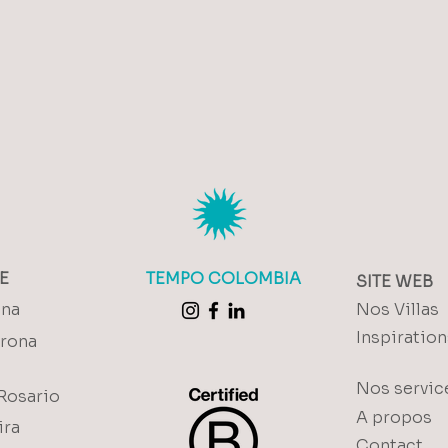
E
TEMPO COLOMBIA
SITE WEB
ena
Nos Villas
Inspiration
yrona
Nos servic
Rosario
A propos
ira
Contact