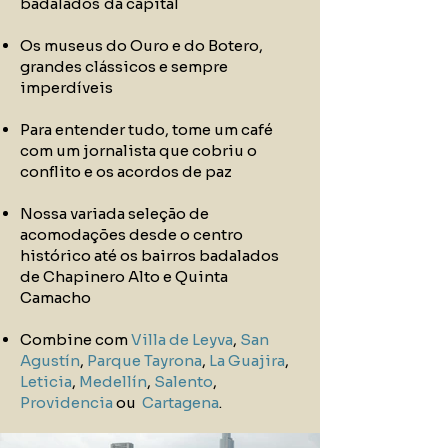
badalados
da capital
Os museus do Ouro e do Botero,
grandes clássicos e sempre
imperdíveis
Para entender tudo, tome um café
com um jornalista que cobriu o
conflito e os acordos de paz
Nossa variada seleção de
acomodações desde o centro
histórico até os bairros badalados
de Chapinero Alto e Quinta
Camacho
Combine com
Villa de Leyva
,
San
Agustín
,
Parque Tayrona
,
La Guajira
,
Leticia
,
Medellín
,
Salento
,
Providencia
ou
Cartagena
.