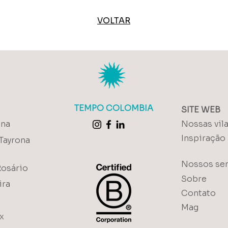
VOLTAR
TEMPO COLOMBIA
SITE WEB
ena
Nossas vil
Inspiração
Tayrona
Nossos ser
Rosário
Sobre
ira
Contato
Mag
x