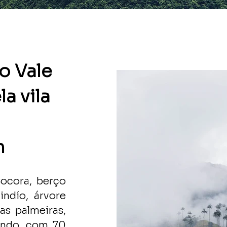
o Vale
a vila
h
ocora, berço
ndío, árvore
as palmeiras,
undo, com 70