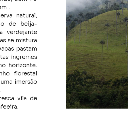
gem
.
rva natural,
o de beija-
a verdejante
as se mistura
vacas pastam
stas íngremes
no horizonte.
ho florestal
 uma imersão
.
resca vila de
feeira.
C
C
C
C
C
C
C
C
C
C
C
C
C
C
C
C
C
C
C
C
C
C
C
C
C
C
C
C
C
C