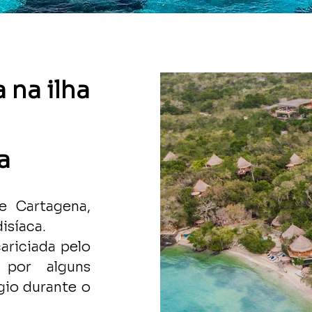
 na ilha
a
e Cartagena,
isíaca.
cariciada pelo
por alguns
gio durante o