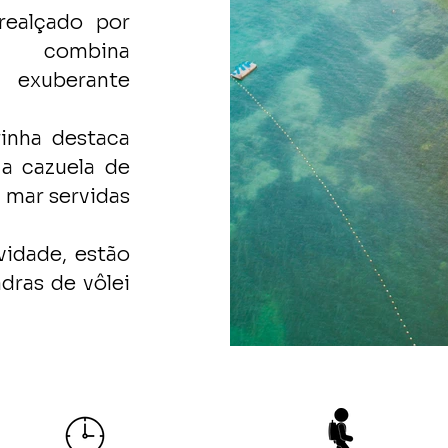
ealçado por
 combina
 exuberante
inha destaca
 a cazuela de
 mar servidas
vidade, estão
dras de vôlei
C
C
C
C
C
C
C
C
C
C
C
C
C
C
C
C
C
C
C
C
C
C
C
C
C
C
C
C
C
C