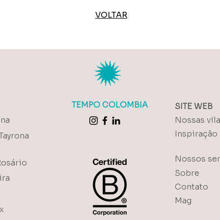
VOLTAR
TEMPO COLOMBIA
SITE WEB
ena
Nossas vil
Inspiração
Tayrona
Nossos ser
Rosário
Sobre
ira
Contato
Mag
x