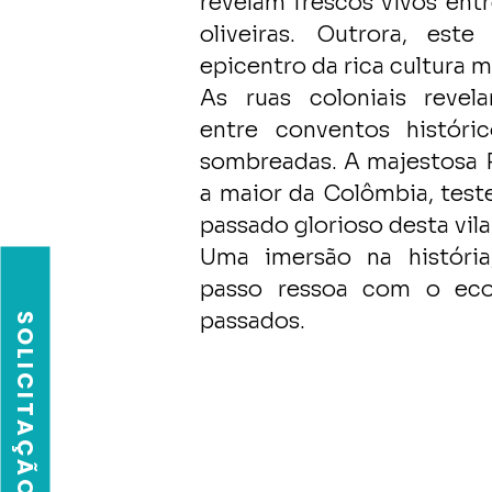
revelam frescos vivos entr
oliveiras. Outrora, este
epicentro da rica cultura m
As ruas coloniais revel
entre conventos históri
sombreadas. A majestosa 
a maior da Colômbia, tes
passado glorioso desta vila
Uma imersão na históri
passo ressoa com o eco
passados.