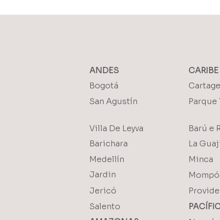
ANDES
CARIBE
Bogotá
Cartag
San Agustín
Parque 
Villa De Leyva
Barú e 
Barichara
La Guaj
Medellín
Minca
Jardin
Mompó
Jericó
Provide
Salento
PACÍFI