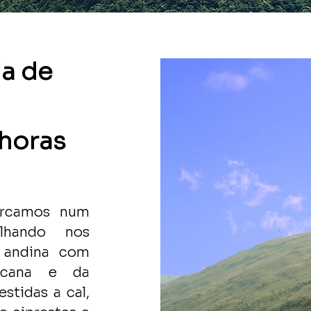
la de
 horas
arcamos num
lhando nos
 andina com
scana e da
estidas a cal,