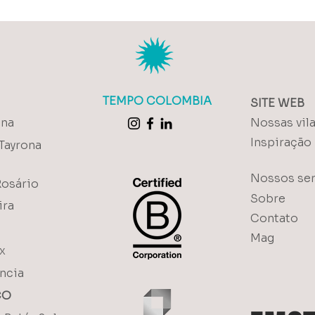
TEMPO COLOMBIA
SITE WEB
ena
Nossas vil
Inspiração
Tayrona
Nossos ser
Rosário
Sobre
ira
Contato
Mag
x
ncia
CO