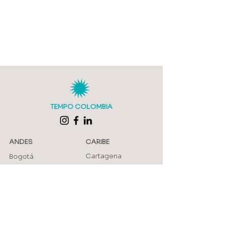
TEMPO COLOMBIA
ANDES
CARIBE
Cartagena
Bogotá
Parque Tayrona
San Agustín
Barú y Rosario
Villa De Leyva
La Guajira
Barichara
Minca
Medellín
Mompox