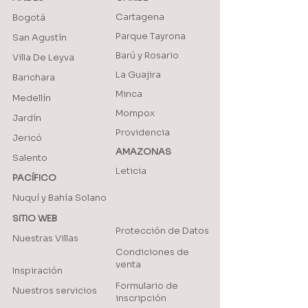
Cartagena
Bogotá
Parque Tayrona
San Agustín
Barú y Rosario
Villa De Leyva
La Guajira
Barichara
Minca
Medellín
Mompox
Jardín
Providencia
Jericó
AMAZONAS
Salento
Leticia
PACÍFICO
Nuquí y Bahía Solano
SITIO WEB
Protección de Datos
Nuestras Villas
Condiciones de
venta
Inspiración
Formulario de
Nuestros servicios
inscripción