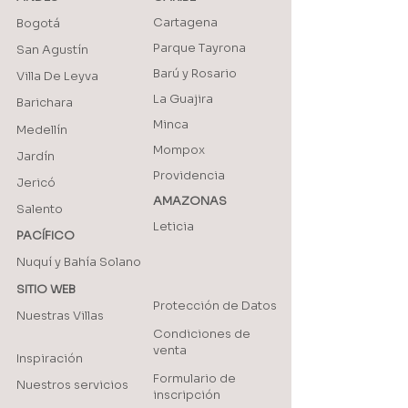
Cartagena
Bogotá
Parque Tayrona
San Agustín
Barú y Rosario
Villa De Leyva
La Guajira
Barichara
Minca
Medellín
Mompox
Jardín
Providencia
Jericó
AMAZONAS
Salento
Leticia
PACÍFICO
Nuquí y Bahía Solano
SITIO WEB
Protección de Datos
Nuestras Villas
Condiciones de
venta
Inspiración
Formulario de
Nuestros servicios
inscripción