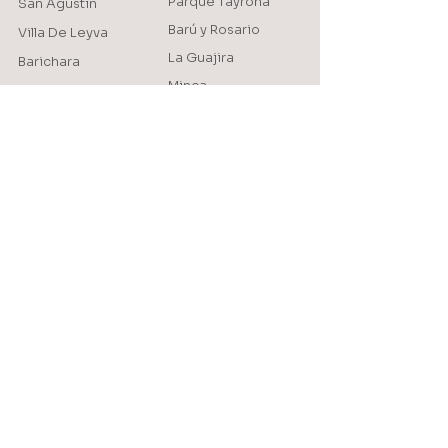
Parque Tayrona
San Agustín
Barú y Rosario
Villa De Leyva
La Guajira
Barichara
Minca
Medellín
Mompox
Jardín
Providencia
Jericó
AMAZONAS
Salento
Leticia
PACÍFICO
Nuquí y Bahía Solano
SITIO WEB
Protección de Datos
Nuestras Villas
Condiciones de
venta
Inspiración
Formulario de
Nuestros servicios
inscripción
Política de cookies
A proposito
901 745 422
Aviso de Privacidad