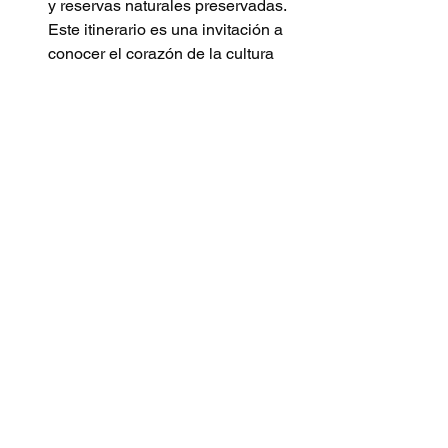
y reservas naturales preservadas. 
Este itinerario es una invitación a 
conocer el corazón de la cultura 
cafetera de Colombia.
De Cartagena a Santa Marta
: 
Un Viaje Épico a lo Largo de la Costa 
Caribe Colombiana Por último, para 
una experiencia playera inolvidable, 
opte por un viaje de 5 a 10 días a lo 
largo de la costa caribeña 
colombiana. Desde Cartagena hasta 
Santa Marta, pasando por destinos 
paradisíacos como Rincon del Mar, 
Mompox y Barranquilla, toda la gama 
y la diversidad de paisajes de la 
región se ofrecen en un mismo viaje.